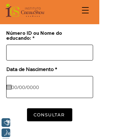
Número ID ou Nome do
educando:
r
Data de Nascimento
*
e
q
u
i
r
e
d
CONSULTAR
Libras
Voz