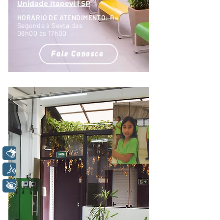
Unidade Itapevi | SP
HORÁRIO DE ATENDIMENTO:
De
Segunda à Sexta das
08h00 às 17h00
Fale Conosco
Libras
Voz
+ Acessibilidade