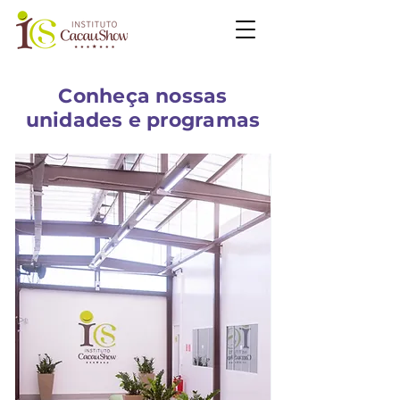
Conheça nossas
unidades e programas